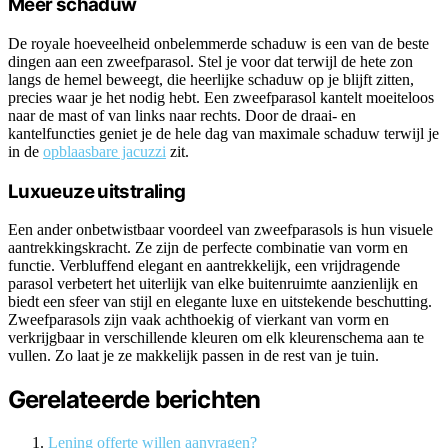
Meer schaduw
De royale hoeveelheid onbelemmerde schaduw is een van de beste
dingen aan een zweefparasol. Stel je voor dat terwijl de hete zon
langs de hemel beweegt, die heerlijke schaduw op je blijft zitten,
precies waar je het nodig hebt. Een zweefparasol kantelt moeiteloos
naar de mast of van links naar rechts. Door de draai- en
kantelfuncties geniet je de hele dag van maximale schaduw terwijl je
in de
opblaasbare jacuzzi
zit.
Luxueuze uitstraling
Een ander onbetwistbaar voordeel van zweefparasols is hun visuele
aantrekkingskracht. Ze zijn de perfecte combinatie van vorm en
functie. Verbluffend elegant en aantrekkelijk, een vrijdragende
parasol verbetert het uiterlijk van elke buitenruimte aanzienlijk en
biedt een sfeer van stijl en elegante luxe en uitstekende beschutting.
Zweefparasols zijn vaak achthoekig of vierkant van vorm en
verkrijgbaar in verschillende kleuren om elk kleurenschema aan te
vullen. Zo laat je ze makkelijk passen in de rest van je tuin.
Gerelateerde berichten
Lening offerte willen aanvragen?