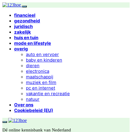
financieel
gezondheid
juridisch
zakelijk
huis en tuin
mode en lifestyle
overig
auto en vervoer
baby en kinderen
dieren
electronica
maatschappij
muziek en film
pc en internet
vakantie en recreatie
natuur
Over ons
Cookiebeleid (EU)
Dé online kennisbank van Nederland