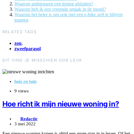
Waarom ambtenaren een lening afsluiten?
Waarom heb ik een vreemde smaak in de mond?
Waarom het beter is om ook met een e-bike zelf te blijven
trappen
RELATED TAGS
zon
,
zweefparasol
DIT VIND JE MISSCHIEN OOK LEUK
huis en tuin
9 views
Hoe richt ik mijn nieuwe woning in?
Redactie
3 mei 2022
Een nieuwe woning kopen is altijd een grote stap in je leven. Of het