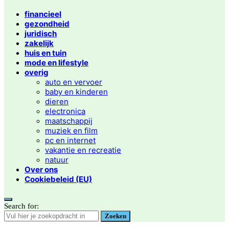
financieel
gezondheid
juridisch
zakelijk
huis en tuin
mode en lifestyle
overig
auto en vervoer
baby en kinderen
dieren
electronica
maatschappij
muziek en film
pc en internet
vakantie en recreatie
natuur
Over ons
Cookiebeleid (EU)
Search for:
Zoeken