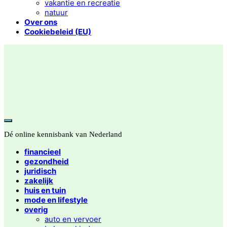
vakantie en recreatie
natuur
Over ons
Cookiebeleid (EU)
Dé online kennisbank van Nederland
financieel
gezondheid
juridisch
zakelijk
huis en tuin
mode en lifestyle
overig
auto en vervoer