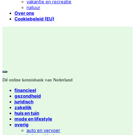
vakantie en recreatie
natuur
Over ons
Cookiebeleid (EU)
Dé online kennisbank van Nederland
financieel
gezondheid
juridisch
zakelijk
huis en tuin
mode en lifestyle
overig
auto en vervoer