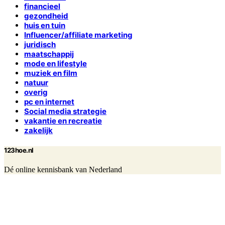
financieel
gezondheid
huis en tuin
Influencer/affiliate marketing
juridisch
maatschappij
mode en lifestyle
muziek en film
natuur
overig
pc en internet
Social media strategie
vakantie en recreatie
zakelijk
123hoe.nl
Dé online kennisbank van Nederland