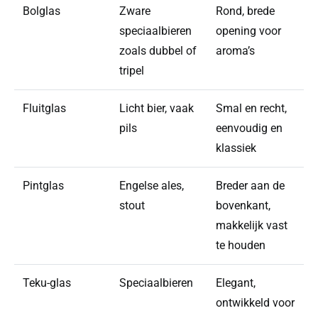
Bolglas
Zware
Rond, brede
speciaalbieren
opening voor
zoals dubbel of
aroma’s
tripel
Fluitglas
Licht bier, vaak
Smal en recht,
pils
eenvoudig en
klassiek
Pintglas
Engelse ales,
Breder aan de
stout
bovenkant,
makkelijk vast
te houden
Teku-glas
Speciaalbieren
Elegant,
ontwikkeld voor