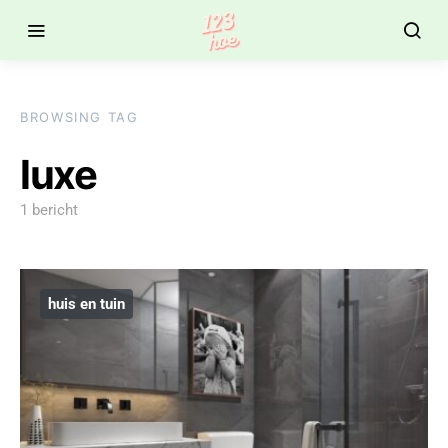
BROWSING TAG
luxe
1 bericht
huis en tuin