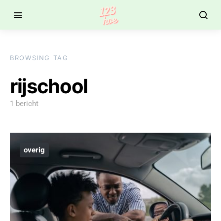
BROWSING TAG
rijschool
1 bericht
overig