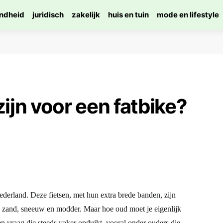
ndheid
juridisch
zakelijk
huis en tuin
mode en lifestyle
ijn voor een fatbike?
ederland. Deze fietsen, met hun extra brede banden, zijn
ls zand, sneeuw en modder. Maar hoe oud moet je eigenlijk
een vraag die steeds vaker opduikt, vooral onder ouders die