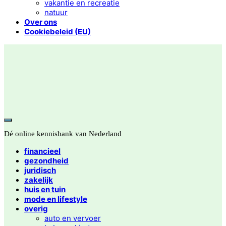
vakantie en recreatie
natuur
Over ons
Cookiebeleid (EU)
Dé online kennisbank van Nederland
financieel
gezondheid
juridisch
zakelijk
huis en tuin
mode en lifestyle
overig
auto en vervoer