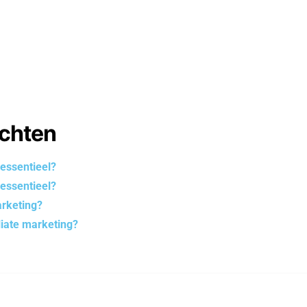
ichten
 essentieel?
 essentieel?
arketing?
liate marketing?