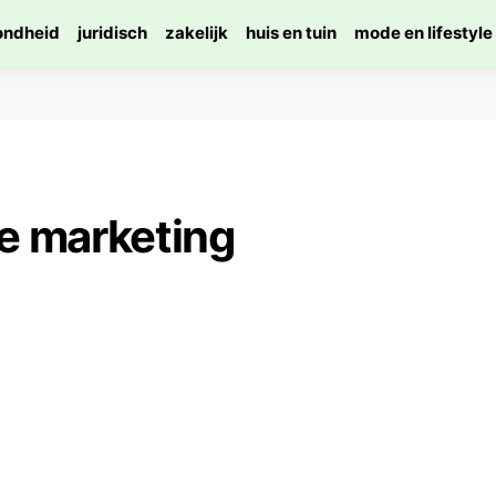
ondheid
juridisch
zakelijk
huis en tuin
mode en lifestyle
le marketing