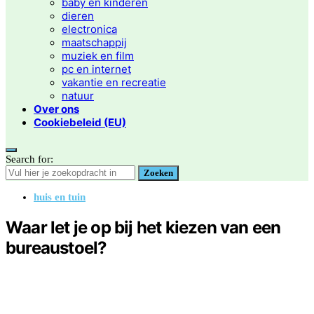
baby en kinderen
dieren
electronica
maatschappij
muziek en film
pc en internet
vakantie en recreatie
natuur
Over ons
Cookiebeleid (EU)
Search for:
Zoeken
huis en tuin
Waar let je op bij het kiezen van een
bureaustoel?