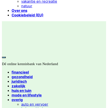
vakantie en recreatie
natuur
Over ons
Cookiebeleid (EU)
Dé online kennisbank van Nederland
financieel
gezondheid
juridisch
zakelijk
huis en tuin
mode en lifestyle
overig
auto en vervoer