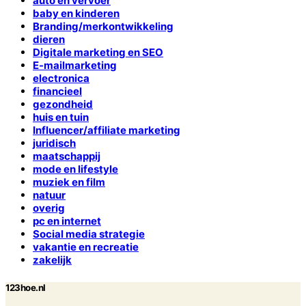
auto en vervoer
baby en kinderen
Branding/merkontwikkeling
dieren
Digitale marketing en SEO
E-mailmarketing
electronica
financieel
gezondheid
huis en tuin
Influencer/affiliate marketing
juridisch
maatschappij
mode en lifestyle
muziek en film
natuur
overig
pc en internet
Social media strategie
vakantie en recreatie
zakelijk
123hoe.nl