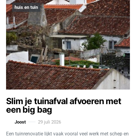
huis en tuin
Slim je tuinafval afvoeren met
een big bag
Joost
29 juli 2026
Een tuinrenovatie lijkt vaak vooral veel werk met schep en