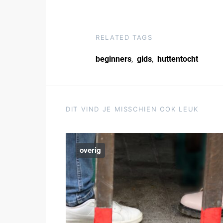
RELATED TAGS
beginners
,
gids
,
huttentocht
DIT VIND JE MISSCHIEN OOK LEUK
overig