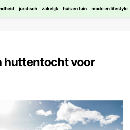
ndheid
juridisch
zakelijk
huis en tuin
mode en lifestyle
n huttentocht voor