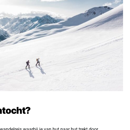
ntocht?
wandelreis waarbij je van hut naar hut trekt door