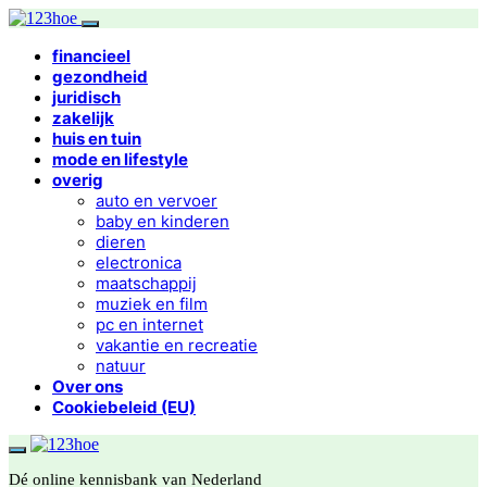
financieel
gezondheid
juridisch
zakelijk
huis en tuin
mode en lifestyle
overig
auto en vervoer
baby en kinderen
dieren
electronica
maatschappij
muziek en film
pc en internet
vakantie en recreatie
natuur
Over ons
Cookiebeleid (EU)
Dé online kennisbank van Nederland