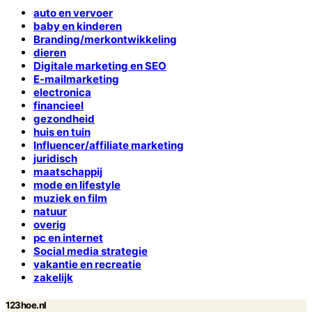
auto en vervoer
baby en kinderen
Branding/merkontwikkeling
dieren
Digitale marketing en SEO
E-mailmarketing
electronica
financieel
gezondheid
huis en tuin
Influencer/affiliate marketing
juridisch
maatschappij
mode en lifestyle
muziek en film
natuur
overig
pc en internet
Social media strategie
vakantie en recreatie
zakelijk
123hoe.nl