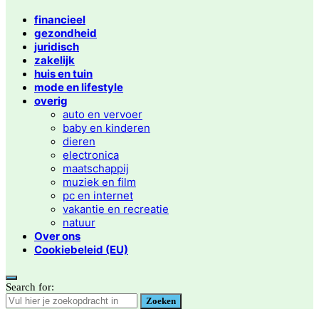
financieel
gezondheid
juridisch
zakelijk
huis en tuin
mode en lifestyle
overig
auto en vervoer
baby en kinderen
dieren
electronica
maatschappij
muziek en film
pc en internet
vakantie en recreatie
natuur
Over ons
Cookiebeleid (EU)
Search for:
Zoeken