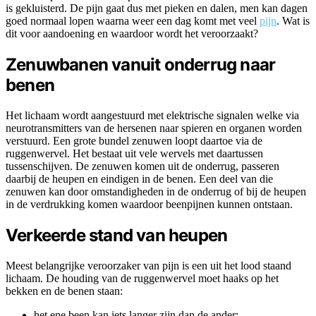
is gekluisterd. De pijn gaat dus met pieken en dalen, men kan dagen
goed normaal lopen waarna weer een dag komt met veel
pijn
. Wat is
dit voor aandoening en waardoor wordt het veroorzaakt?
Zenuwbanen vanuit onderrug naar
benen
Het lichaam wordt aangestuurd met elektrische signalen welke via
neurotransmitters van de hersenen naar spieren en organen worden
verstuurd. Een grote bundel zenuwen loopt daartoe via de
ruggenwervel. Het bestaat uit vele wervels met daartussen
tussenschijven. De zenuwen komen uit de onderrug, passeren
daarbij de heupen en eindigen in de benen. Een deel van die
zenuwen kan door omstandigheden in de onderrug of bij de heupen
in de verdrukking komen waardoor beenpijnen kunnen ontstaan.
Verkeerde stand van heupen
Meest belangrijke veroorzaker van pijn is een uit het lood staand
lichaam. De houding van de ruggenwervel moet haaks op het
bekken en de benen staan:
het ene been kan iets langer zijn dan de ander;