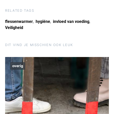
RELATED TAGS
flessenwarmer
,
hygiëne
,
invloed van voeding
,
Veiligheid
DIT VIND JE MISSCHIEN OOK LEUK
overig