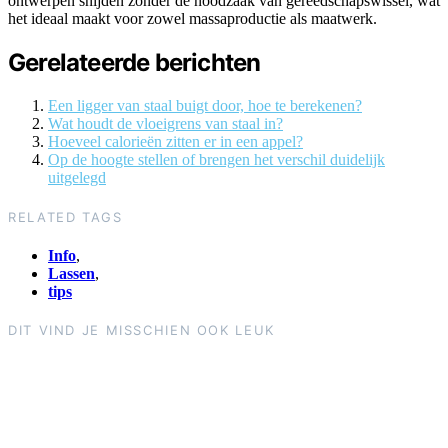
ontwerpen snijden zonder de noodzaak van gereedschapswissel, wat
het ideaal maakt voor zowel massaproductie als maatwerk.
Gerelateerde berichten
Een ligger van staal buigt door, hoe te berekenen?
Wat houdt de vloeigrens van staal in?
Hoeveel calorieën zitten er in een appel?
Op de hoogte stellen of brengen het verschil duidelijk
uitgelegd
RELATED TAGS
Info
,
Lassen
,
tips
DIT VIND JE MISSCHIEN OOK LEUK