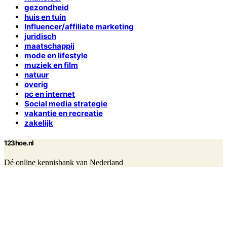
gezondheid
huis en tuin
Influencer/affiliate marketing
juridisch
maatschappij
mode en lifestyle
muziek en film
natuur
overig
pc en internet
Social media strategie
vakantie en recreatie
zakelijk
123hoe.nl
Dé online kennisbank van Nederland