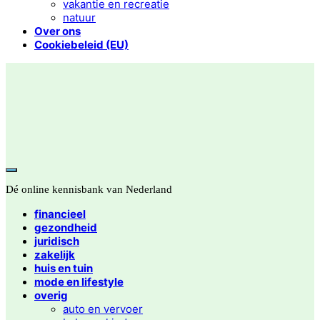
vakantie en recreatie
natuur
Over ons
Cookiebeleid (EU)
Dé online kennisbank van Nederland
financieel
gezondheid
juridisch
zakelijk
huis en tuin
mode en lifestyle
overig
auto en vervoer