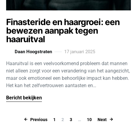
Finasteride en haargroei: een
bewezen aanpak tegen
haaruitval
Daan Hoogstraten
17 januari 2025
Haaruitval is een veelvoorkomend probleem dat mannen
niet alleen zorgt voor een verandering van het aangezicht,
maar ook emotioneel een behoorlijke impact kan hebben.
Het kan het zelfvertrouwen aantasten en…
Bericht bekijken
Berichten pagi
Previous
1
2
3
…
10
Next