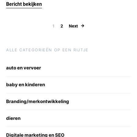
Bericht bekijken
Berichten pagi
1
2
Next
ALLE CATEGORIEËN OP EEN RIJTJE
auto en vervoer
baby en kinderen
Branding/merkontwikkeling
dieren
Digitale marketing en SEO