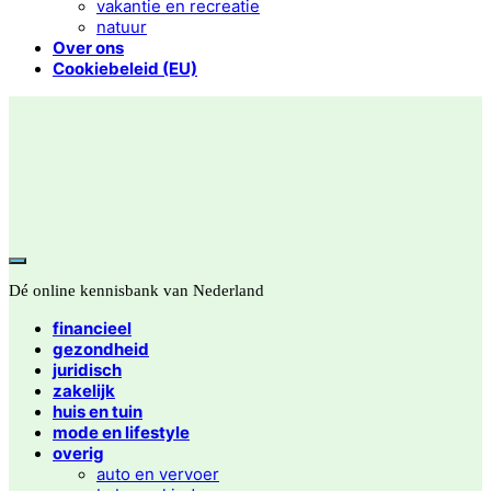
vakantie en recreatie
natuur
Over ons
Cookiebeleid (EU)
Dé online kennisbank van Nederland
financieel
gezondheid
juridisch
zakelijk
huis en tuin
mode en lifestyle
overig
auto en vervoer