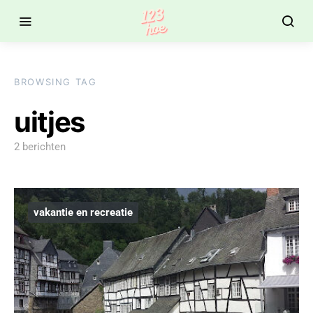
BROWSING TAG
uitjes
2 berichten
vakantie en recreatie