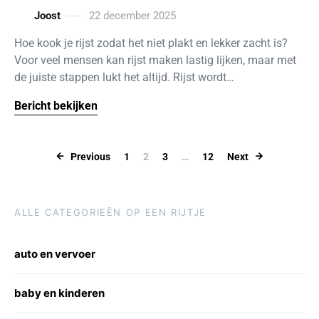
Joost
22 december 2025
Hoe kook je rijst zodat het niet plakt en lekker zacht is?
Voor veel mensen kan rijst maken lastig lijken, maar met
de juiste stappen lukt het altijd. Rijst wordt…
Bericht bekijken
Berichten pagi
Previous
1
2
3
…
12
Next
ALLE CATEGORIEËN OP EEN RIJTJE
auto en vervoer
baby en kinderen