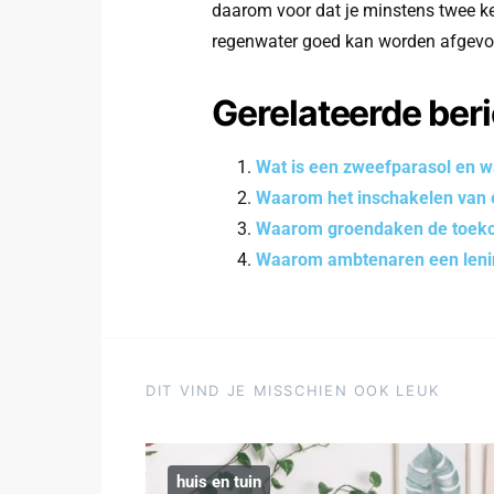
daarom voor dat je minstens twee k
regenwater goed kan worden afgevoer
Gerelateerde ber
Wat is een zweefparasol en w
Waarom het inschakelen van e
Waarom groendaken de toeko
Waarom ambtenaren een lenin
DIT VIND JE MISSCHIEN OOK LEUK
huis en tuin