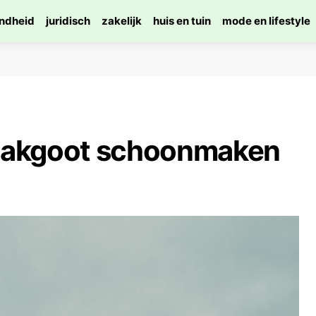
ndheid
juridisch
zakelijk
huis en tuin
mode en lifestyle
dakgoot schoonmaken